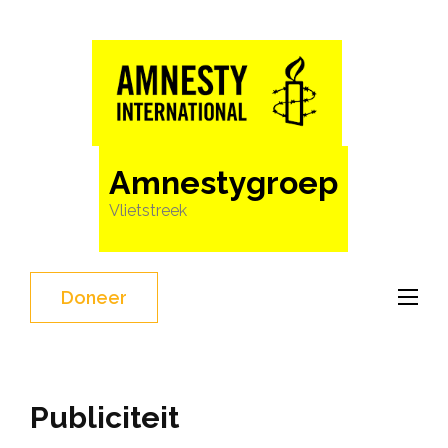
Ga
naar
inhoud
(Druk
enter)
Amnestygroep
Vlietstreek
Doneer
Publiciteit