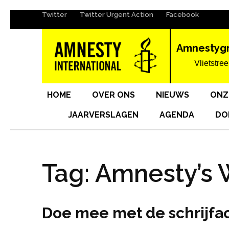
Twitter
Twitter Urgent Action
Facebook
Ga
naar
inhoud
Amnestyg
(Druk
Vlietstree
enter)
HOME
OVER ONS
NIEUWS
ONZ
JAARVERSLAGEN
AGENDA
DO
Tag:
Amnesty’s W
Doe mee met de schrijfac