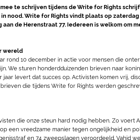
e te schrijven tijdens de Write for Rights schrijf
in nood. Write for Rights vindt plaats op zaterdag
 aan de Herenstraat 77. Iedereen is welkom om me
r wereld
aar rond 10 december in actie voor mensen die onte
jn. We sturen honderdduizenden brieven naar konin
jaar levert dat succes op. Activisten komen vrij, di
brieven die tijdens Write for Rights werden geschr
tivisten die onze steun hard nodig hebben. Zo voert 
 op een vreedzame manier tegen ongelijkheid en poli
ngenisstraf en 74 zweepslagen veroordeeld. Vahid w