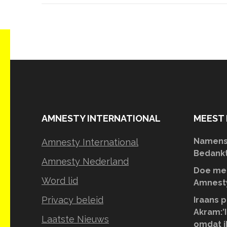
AMNESTY INTERNATIONAL
MEEST 
Namens 
Amnesty International
Bedankt 
Amnesty Nederland
Doe mee
Word lid
Amnesty
Privacy beleid
Iraans p
Akram:’I
Laatste Nieuws
omdat i