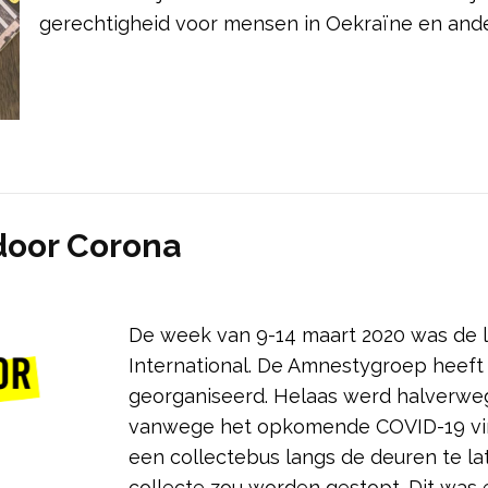
gerechtigheid voor mensen in Oekraïne en ande
door Corona
De week van 9-14 maart 2020 was de 
International. De Amnestygroep heeft 
georganiseerd. Helaas werd halverweg
vanwege het opkomende COVID-19 vi
een collectebus langs de deuren te lat
collecte zou worden gestopt. Dit was e