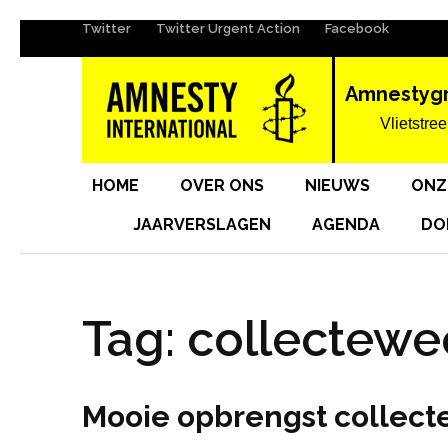
Twitter
Twitter Urgent Action
Facebook
Ga
naar
inhoud
Amnestyg
(Druk
Vlietstree
enter)
HOME
OVER ONS
NIEUWS
ONZ
JAARVERSLAGEN
AGENDA
DO
Tag:
collectewe
Mooie opbrengst collecte