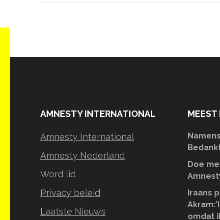
AMNESTY INTERNATIONAL
MEEST 
Namens 
Amnesty International
Bedankt 
Amnesty Nederland
Doe mee
Word lid
Amnesty
Privacy beleid
Iraans p
Akram:’I
Laatste Nieuws
omdat i