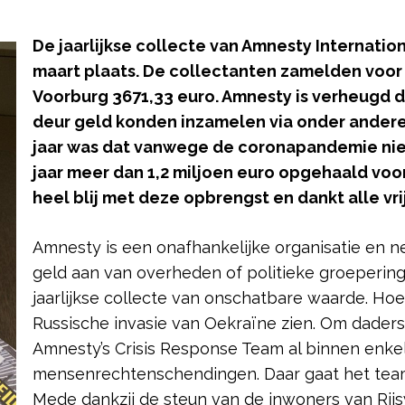
De jaarlijkse collecte van Amnesty Internation
maart plaats. De collectanten zamelden voor Am
Voorburg 3671,33 euro. Amnesty is verheugd d
deur geld konden inzamelen via onder andere
jaar was dat vanwege de coronapandemie niet
jaar meer dan 1,2 miljoen euro opgehaald voor
heel blij met deze opbrengst en dankt alle vri
Amnesty is een onafhankelijke organisatie en 
geld aan van overheden of politieke groepering
jaarlijkse collecte van onschatbare waarde. Hoe
Russische invasie van Oekraïne zien. Om dader
Amnesty’s Crisis Response Team al binnen enkel
mensenrechtenschendingen. Daar gaat het team
Mede dankzij de steun van de inwoners van Rijs